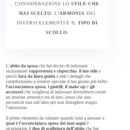
CONSIDERAZIONE LO
STILE CHE
HAI SCELTO
, L
‘ARMONIA
DEI
DIVERSI ELEMENTI E IL
TIPO DI
SCOLLO
.
L’
abito da sposa
che hai deciso di indossare
sicuramente
rappresenta e rispecchia il tuo stile
e
perciò
farà da linea guida
a tutti i dettagli che
contribuiranno a rendere speciale il tuo giorno più bello:
l’acconciatura sposa
,
i gioielli
,
il make up
e
gli
accessori
che sceglierai di indossare dovrebbero creare
un insieme armonico tra di loro, senza che uno
prevarichi mai sull’altro per non distogliere troppo
l’attenzione.
Il primo elemento da valutare quando inizi a pensare a
qual è l’acconciatura sposa dei tuoi sogni
è
sicuramente il
tipo di scollatura dell’abito
che hai