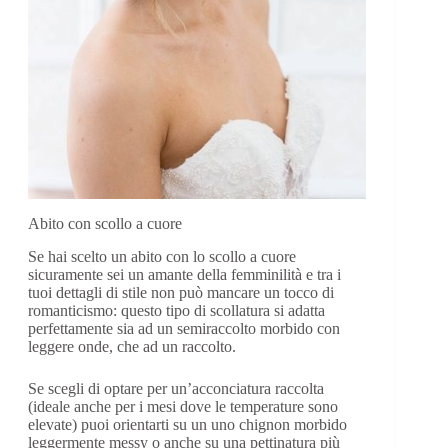
Abito con scollo a cuore
Abito con
Se hai scelto un abito con lo scollo a cuore
La scollat
sicuramente sei un amante della femminilità e tra i
femminili 
tuoi dettagli di stile non può mancare un tocco di
e se hai o
romanticismo: questo tipo di scollatura si adatta
uno dei tuo
perfettamente sia ad un semiraccolto morbido con
leggere onde, che ad un raccolto.
L’ideale p
questa sco
Se scegli di optare per un’acconciatura raccolta
velata con
(ideale anche per i mesi dove le temperature sono
morbido ch
elevate) puoi orientarti su un uno chignon morbido
ben visibil
leggermente messy o anche su una pettinatura più